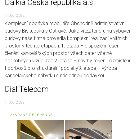
Dalkia Česká republika a.s.
14.06. 2022
Komplexní dodávka mobiliáře Obchodně administrativní
budovy Biskupská v Ostravě. Jako vítěz tendru na vybavení
budovy naše firma provedla komplexní realizaci vnitřních
prostor v těchto etapách: 1. etapa – dispoziční řešení
členění kancelářských prostor všech pater včetně
podrobných vizualizací2. etapa – návrhy řešení rozmístění
floorboxů pro strukturální podlahy3. etapa – výroba
kancelářského nábytku s následnou dodávkou …
Dial Telecom
11.06. 2022
VYBRANÉ REFERENCE